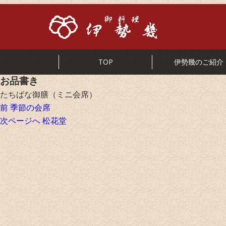
TOP
伊勢幾のご紹介
お品書き
たちばな御膳（ミニ会席）
投
前
前
季節の会席
稿
の
次
次ページへ
松花堂
ナ
投
の
ビ
稿:
投
ゲ
稿:
ー
シ
ョ
ン