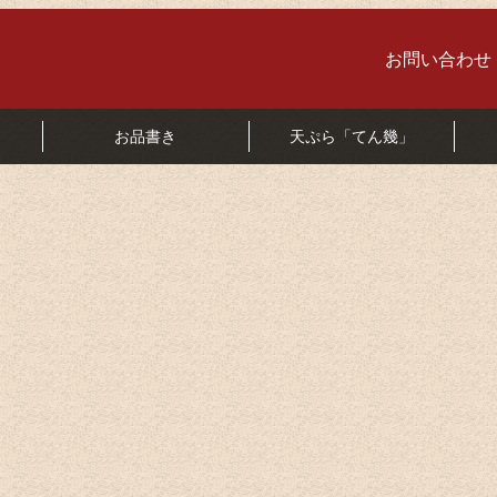
彦根
お問い合わせ
お品書き
天ぷら「てん幾」