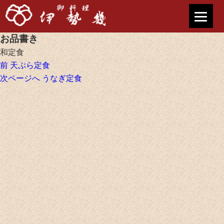
お品書き
和定食
投
前
前
天ぷら定食
稿
の
次
次ページへ
うなぎ定食
ナ
投
の
ビ
稿:
投
ゲ
稿:
ー
シ
ョ
ン